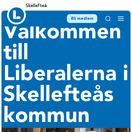
Skellefteå
Bli medlem
Välkommen
till
Liberalerna i
Skellefteås
kommun