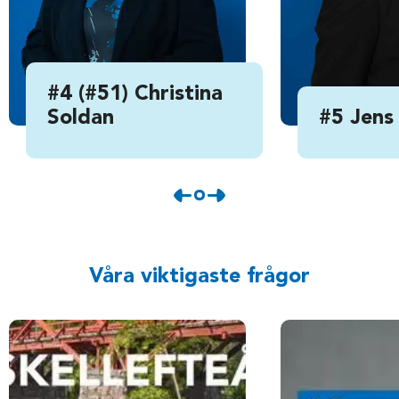
#4 (#51) Christina
Soldan
#5 Jens
Våra viktigaste frågor