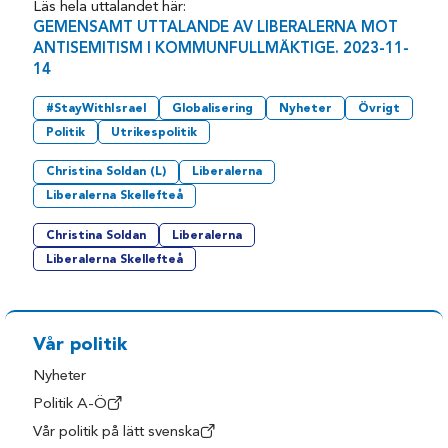
Läs hela uttalandet här:
GEMENSAMT UTTALANDE AV LIBERALERNA MOT
ANTISEMITISM I KOMMUNFULLMÄKTIGE. 2023-11-
14
#StayWithIsrael
Globalisering
Nyheter
Övrigt
Politik
Utrikespolitik
Christina Soldan (L)
Liberalerna
Liberalerna Skellefteå
Christina Soldan
Liberalerna
Liberalerna Skellefteå
Vår politik
Nyheter
Politik A-Ö
Vår politik på lätt svenska