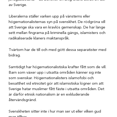
av Sverige.
Liberalerna ställer varken upp på vänsterns eller
högernationalisternas syn på svenskhet. De rödgröna vill
att Sverige ska vara en kravlös gemenskap. De har länge
sett mellan fingrarna på kriminella gängs, islamisters och
radikaliserade klaners maktanspråk.
Tvärtom har de till och med gött dessa separatister med
bidrag.
Samtidigt har högernationalistiska krafter fått som de vill.
Barn som växer upp i utsatta områden känner sig inte
som svenskar. Högernationalisters islamofobi och
besatthet vid etnicitet gör att islamistiska lögner om att
Sverige hatar muslimer fått fäste i utsatta områden. Det
är därför etnisk nationalism är en exkluderande
återvändsgränd.
Svenskheten sitter inte i hur man ser ut eller vilken gud