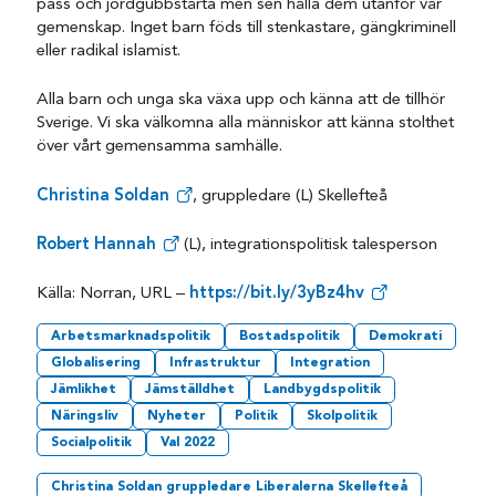
pass och jordgubbstårta men sen hålla dem utanför vår
gemenskap. Inget barn föds till stenkastare, gängkriminell
eller radikal islamist.
Alla barn och unga ska växa upp och känna att de tillhör
Sverige. Vi ska välkomna alla människor att känna stolthet
över vårt gemensamma samhälle.
Christina Soldan
, gruppledare (L) Skellefteå
Robert Hannah
(L), integrationspolitisk talesperson
Källa: Norran, URL –
https://bit.ly/3yBz4hv
Arbetsmarknadspolitik
Bostadspolitik
Demokrati
Globalisering
Infrastruktur
Integration
Jämlikhet
Jämställdhet
Landbygdspolitik
Näringsliv
Nyheter
Politik
Skolpolitik
Socialpolitik
Val 2022
Christina Soldan gruppledare Liberalerna Skellefteå