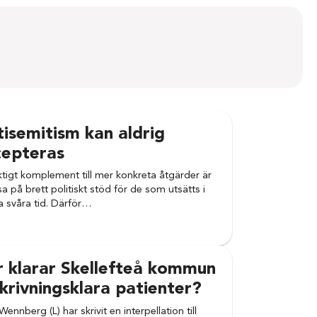
isemitism kan aldrig
cepteras
iktigt komplement till mer konkreta åtgärder är
isa på brett politiskt stöd för de som utsätts i
 svåra tid. Därför…
r klarar Skellefteå kommun
krivningsklara patienter?
Wennberg (L) har skrivit en interpellation till