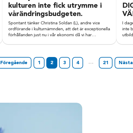
kulturen inte fick utrymme i
DI
vårändringsbudgeten.
VÄ
Spontant tänker Christina Soldan (L), andre vice
I dag
ordförande i kulturnämnden, att det är exceptionella
inte 
förhållanden just nu i vår ekonomi då vi har…
utbil
…
Föregående
1
2
3
4
21
Näst