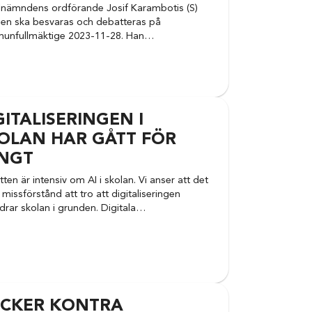
lnämndens ordförande Josif Karambotis (S)
en ska besvaras och debatteras på
unfullmäktige 2023-11-28. Han…
GITALISERINGEN I
OLAN HAR GÅTT FÖR
NGT
ten är intensiv om AI i skolan. Vi anser att det
t missförstånd att tro att digitaliseringen
drar skolan i grunden. Digitala…
CKER KONTRA