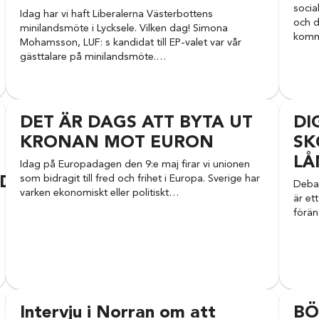
socia
Idag har vi haft Liberalerna Västerbottens
och d
minilandsmöte i Lycksele. Vilken dag! Simona
komm
Mohamsson, LUF: s kandidat till EP-valet var vår
gästtalare på minilandsmöte.…
DET ÄR DAGS ATT BYTA UT
DI
KRONAN MOT EURON
SK
LÅ
Idag på Europadagen den 9:e maj firar vi unionen
som bidragit till fred och frihet i Europa. Sverige har
DE
Debat
varken ekonomiskt eller politiskt…
är et
förän
Intervju i Norran om att
BÖ