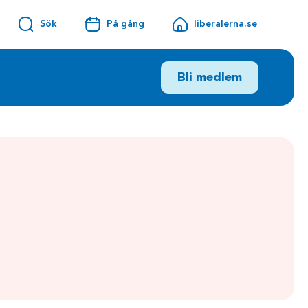
Sök
På gång
liberalerna.se
Bli medlem