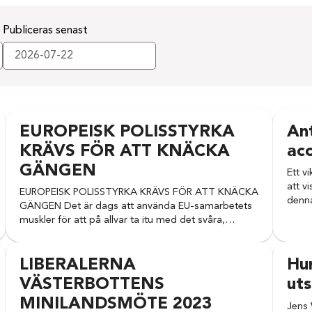
Publiceras senast
EUROPEISK POLISSTYRKA
Ant
KRÄVS FÖR ATT KNÄCKA
ac
GÄNGEN
Ett v
att v
EUROPEISK POLISSTYRKA KRÄVS FÖR ATT KNÄCKA
denna
GÄNGEN Det är dags att använda EU-samarbetets
muskler för att på allvar ta itu med det svåra,…
LIBERALERNA
Hu
VÄSTERBOTTENS
uts
MINILANDSMÖTE 2023
Jens 